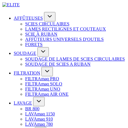
AFFÛTEUSES
SCIES CIRCULAIRES
LAMES RECTILIGNES ET COUTEAUX
SCIE À RUBAN
AFFÛTEURS UNIVERSELS D'OUTILS
FORETS
SOUDAGE
SOUDAGE DE LAMES DE SCIES CIRCULAIRES
SOUDAGE DE SCIES A RUBAN
FILTRATION
FILTRAmaq PRO
FILTRAmaq SOLO
FILTRAmaq UNO
FILTRAmaq AIR ONE
LAVAGE
BR 800
LAVAmaq 1150
LAVAmaq 910
LAVAmaq 780