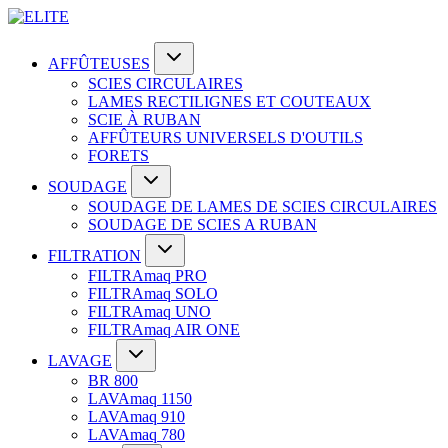
AFFÛTEUSES
SCIES CIRCULAIRES
LAMES RECTILIGNES ET COUTEAUX
SCIE À RUBAN
AFFÛTEURS UNIVERSELS D'OUTILS
FORETS
SOUDAGE
SOUDAGE DE LAMES DE SCIES CIRCULAIRES
SOUDAGE DE SCIES A RUBAN
FILTRATION
FILTRAmaq PRO
FILTRAmaq SOLO
FILTRAmaq UNO
FILTRAmaq AIR ONE
LAVAGE
BR 800
LAVAmaq 1150
LAVAmaq 910
LAVAmaq 780