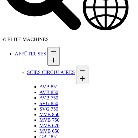
© ELITE MACHINES
AFFÛTEUSES
SCIES CIRCULAIRES
AVB 851
AVB 850
AVB 750
SVG 850
SVG 750
MVB 850
MVB 750
MVB 670
MVB 650
GBT 851