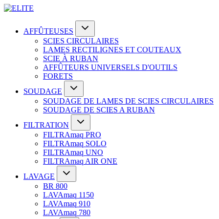
AFFÛTEUSES
SCIES CIRCULAIRES
LAMES RECTILIGNES ET COUTEAUX
SCIE À RUBAN
AFFÛTEURS UNIVERSELS D'OUTILS
FORETS
SOUDAGE
SOUDAGE DE LAMES DE SCIES CIRCULAIRES
SOUDAGE DE SCIES A RUBAN
FILTRATION
FILTRAmaq PRO
FILTRAmaq SOLO
FILTRAmaq UNO
FILTRAmaq AIR ONE
LAVAGE
BR 800
LAVAmaq 1150
LAVAmaq 910
LAVAmaq 780