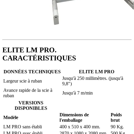
ELITE LM PRO.
CARACTÉRISTIQUES
DONNÉES TECHNIQUES
ELITE LM PRO
Jusqu'à 250 millimètres. (jusqu'à
Largeur scie à ruban
9,8")
Avance rapide de la scie à
Jusqu'à 7 m/min
ruban
VERSIONS
DISPONIBLES
Dimensions de
Poids
Modèle
l'emballage
brut
LM PRO sans établi
400 x 510 x 400 mm.
90 Kg.
LM PRO avec établi
2870 x 1080 x 2080 mm.
500 Kg.