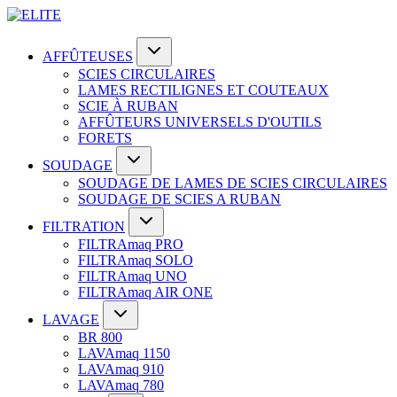
AFFÛTEUSES
SCIES CIRCULAIRES
LAMES RECTILIGNES ET COUTEAUX
SCIE À RUBAN
AFFÛTEURS UNIVERSELS D'OUTILS
FORETS
SOUDAGE
SOUDAGE DE LAMES DE SCIES CIRCULAIRES
SOUDAGE DE SCIES A RUBAN
FILTRATION
FILTRAmaq PRO
FILTRAmaq SOLO
FILTRAmaq UNO
FILTRAmaq AIR ONE
LAVAGE
BR 800
LAVAmaq 1150
LAVAmaq 910
LAVAmaq 780