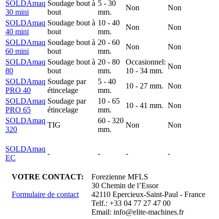
SOLDAmaq
Soudage bout à
5 - 30
Non
Non
30 mini
bout
mm.
SOLDAmaq
Soudage bout à
10 - 40
Non
Non
40 mini
bout
mm.
SOLDAmaq
Soudage bout à
20 - 60
Non
Non
60 mini
bout
mm.
SOLDAmaq
Soudage bout à
20 - 80
Occasionnel:
Non
80
bout
mm.
10 - 34 mm.
SOLDAmaq
Soudage par
5 - 40
10 - 27 mm.
Non
PRO 40
étincelage
mm.
SOLDAmaq
Soudage par
10 - 65
10 - 41 mm.
Non
PRO 65
étincelage
mm.
SOLDAmaq
60 - 320
TIG
Non
Non
320
mm.
SOLDAmaq
-
-
-
-
EC
VOTRE CONTACT:
Forezienne MFLS
30 Chemin de l’Essor
Formulaire de contact
42110 Epercieux-Saint-Paul - France
Telf.: +33 04 77 27 47 00
Email:
info@elite-machines.fr