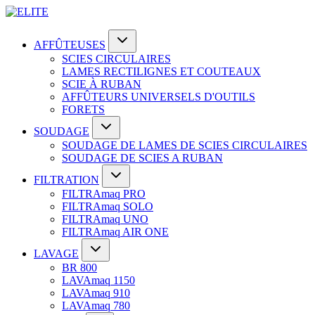
AFFÛTEUSES
SCIES CIRCULAIRES
LAMES RECTILIGNES ET COUTEAUX
SCIE À RUBAN
AFFÛTEURS UNIVERSELS D'OUTILS
FORETS
SOUDAGE
SOUDAGE DE LAMES DE SCIES CIRCULAIRES
SOUDAGE DE SCIES A RUBAN
FILTRATION
FILTRAmaq PRO
FILTRAmaq SOLO
FILTRAmaq UNO
FILTRAmaq AIR ONE
LAVAGE
BR 800
LAVAmaq 1150
LAVAmaq 910
LAVAmaq 780