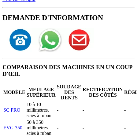
DEMANDE D'INFORMATION
COMPARAISON DES MACHINES EN UN COUP
D'ŒIL
SOUDAGE
MEULAGE
RECTIFICATION
MODÈLE
DES
RÉG
SUPÉRIEUR
DES CÔTÉS
DENTS
10 à 10
SC PRO
millimètres.
-
-
-
scies à ruban
50 à 350
EVG 350
millimètres.
-
-
-
scies à ruban