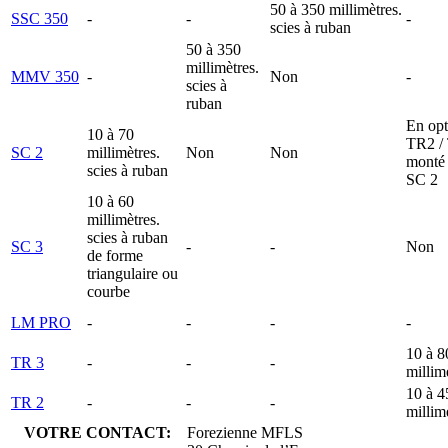
50 à 350 millimètres.
SSC 350
-
-
-
scies à ruban
50 à 350
millimètres.
MMV 350
-
Non
-
scies à
ruban
En opt
10 à 70
TR2 /
SC 2
millimètres.
Non
Non
monté 
scies à ruban
SC 2
10 à 60
millimètres.
scies à ruban
SC 3
-
-
Non
de forme
triangulaire ou
courbe
LM PRO
-
-
-
-
10 à 8
TR 3
-
-
-
millim
10 à 4
TR 2
-
-
-
millim
VOTRE CONTACT:
Forezienne MFLS