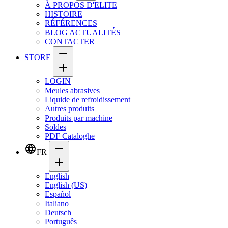
À PROPOS D'ELITE
HISTOIRE
RÉFÉRENCES
BLOG ACTUALITÉS
CONTACTER
STORE
LOGIN
Meules abrasives
Liquide de refroidissement
Autres produits
Produits par machine
Soldes
PDF Cataloghe
FR
English
English (US)
Español
Italiano
Deutsch
Português