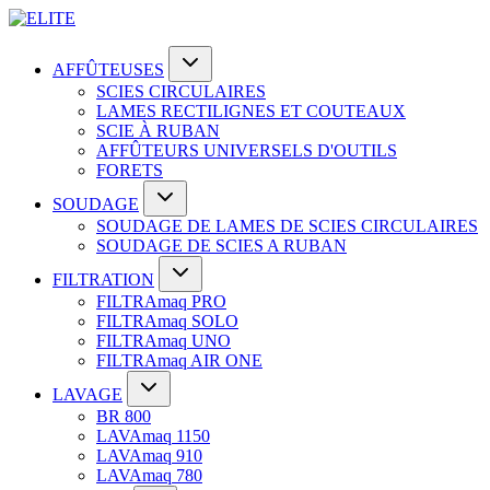
AFFÛTEUSES
SCIES CIRCULAIRES
LAMES RECTILIGNES ET COUTEAUX
SCIE À RUBAN
AFFÛTEURS UNIVERSELS D'OUTILS
FORETS
SOUDAGE
SOUDAGE DE LAMES DE SCIES CIRCULAIRES
SOUDAGE DE SCIES A RUBAN
FILTRATION
FILTRAmaq PRO
FILTRAmaq SOLO
FILTRAmaq UNO
FILTRAmaq AIR ONE
LAVAGE
BR 800
LAVAmaq 1150
LAVAmaq 910
LAVAmaq 780