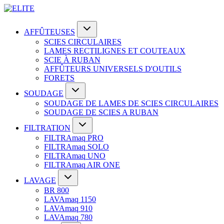
AFFÛTEUSES
SCIES CIRCULAIRES
LAMES RECTILIGNES ET COUTEAUX
SCIE À RUBAN
AFFÛTEURS UNIVERSELS D'OUTILS
FORETS
SOUDAGE
SOUDAGE DE LAMES DE SCIES CIRCULAIRES
SOUDAGE DE SCIES A RUBAN
FILTRATION
FILTRAmaq PRO
FILTRAmaq SOLO
FILTRAmaq UNO
FILTRAmaq AIR ONE
LAVAGE
BR 800
LAVAmaq 1150
LAVAmaq 910
LAVAmaq 780