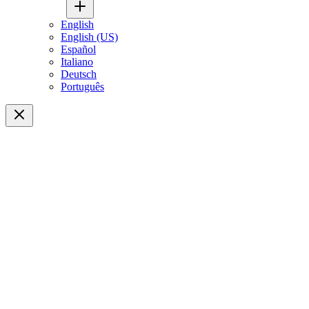
English
English (US)
Español
Italiano
Deutsch
Português