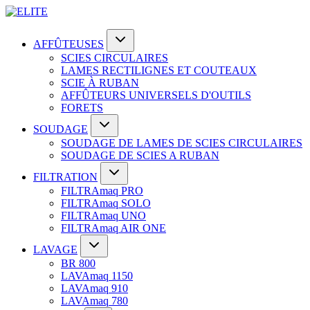
AFFÛTEUSES
SCIES CIRCULAIRES
LAMES RECTILIGNES ET COUTEAUX
SCIE À RUBAN
AFFÛTEURS UNIVERSELS D'OUTILS
FORETS
SOUDAGE
SOUDAGE DE LAMES DE SCIES CIRCULAIRES
SOUDAGE DE SCIES A RUBAN
FILTRATION
FILTRAmaq PRO
FILTRAmaq SOLO
FILTRAmaq UNO
FILTRAmaq AIR ONE
LAVAGE
BR 800
LAVAmaq 1150
LAVAmaq 910
LAVAmaq 780