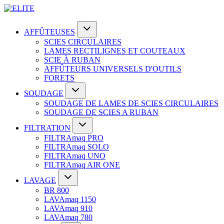
AFFÛTEUSES
SCIES CIRCULAIRES
LAMES RECTILIGNES ET COUTEAUX
SCIE À RUBAN
AFFÛTEURS UNIVERSELS D'OUTILS
FORETS
SOUDAGE
SOUDAGE DE LAMES DE SCIES CIRCULAIRES
SOUDAGE DE SCIES A RUBAN
FILTRATION
FILTRAmaq PRO
FILTRAmaq SOLO
FILTRAmaq UNO
FILTRAmaq AIR ONE
LAVAGE
BR 800
LAVAmaq 1150
LAVAmaq 910
LAVAmaq 780