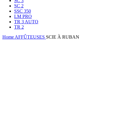
SC 3
SC 2
SSC 350
LM PRO
TR 3 AUTO
TR 2
Home
AFFÛTEUSES
SCIE À RUBAN