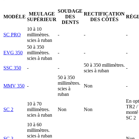
SOUDAGE
MEULAGE
RECTIFICATION
MODÈLE
DES
RÉG
SUPÉRIEUR
DES CÔTÉS
DENTS
10 à 10
SC PRO
millimètres.
-
-
-
scies à ruban
50 à 350
EVG 350
millimètres.
-
-
-
scies à ruban
50 à 350 millimètres.
SSC 350
-
-
-
scies à ruban
50 à 350
millimètres.
MMV 350
-
Non
-
scies à
ruban
En opt
10 à 70
TR2 /
SC 2
millimètres.
Non
Non
monté 
scies à ruban
SC 2
10 à 60
millimètres.
scies à ruban
SC 3
-
-
Non