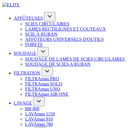
AFFÛTEUSES
SCIES CIRCULAIRES
LAMES RECTILIGNES ET COUTEAUX
SCIE À RUBAN
AFFÛTEURS UNIVERSELS D'OUTILS
FORETS
SOUDAGE
SOUDAGE DE LAMES DE SCIES CIRCULAIRES
SOUDAGE DE SCIES A RUBAN
FILTRATION
FILTRAmaq PRO
FILTRAmaq SOLO
FILTRAmaq UNO
FILTRAmaq AIR ONE
LAVAGE
BR 800
LAVAmaq 1150
LAVAmaq 910
LAVAmaq 780